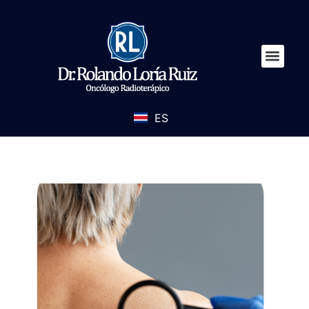
ES
EN