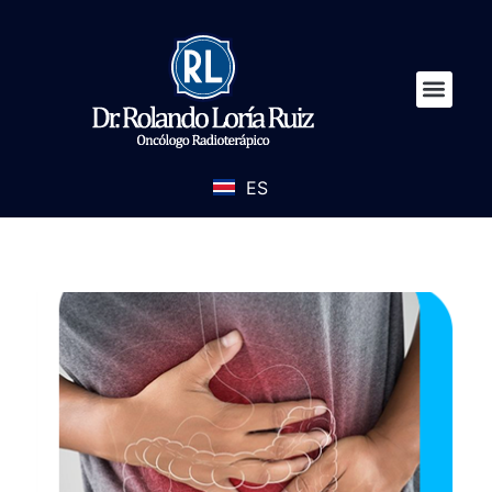
ES
EN