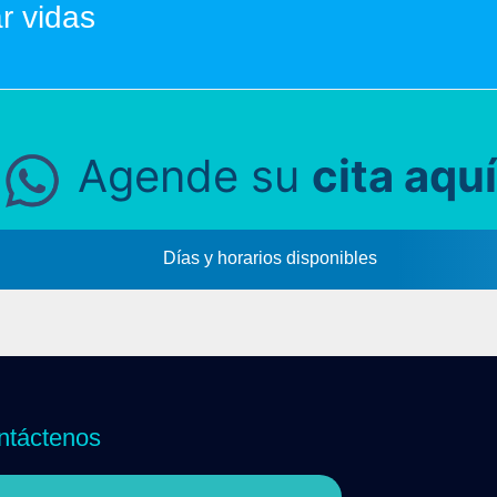
r vidas
Agende su
cita aquí
Días y horarios disponibles
ntáctenos