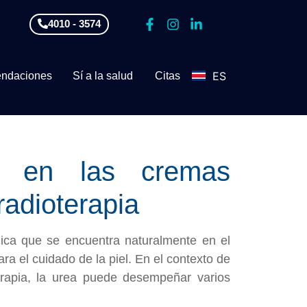
4010 - 3574
ES
ndaciones
Sí a la salud
Citas
EN
a en las cremas
adioterapia
ica que se encuentra naturalmente en el
a el cuidado de la piel. En el contexto de
erapia, la urea puede desempeñar varios